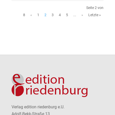
Seite 2 von
8
«
1
2
3
4
5
...
»
Letzte »
Verlag edition riedenburg e.U.
Adolf-Bekk-Straße 13