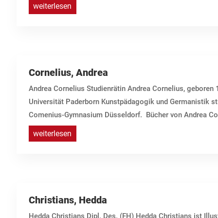
weiterlesen
Cornelius, Andrea
Andrea Cornelius Studienrätin Andrea Cornelius, geboren 
Universität Paderborn Kunstpädagogik und Germanistik stu
Comenius-Gymnasium Düsseldorf. Bücher von Andrea Corne
weiterlesen
Christians, Hedda
Hedda Christians Dipl. Des. (FH) Hedda Christians ist Illu