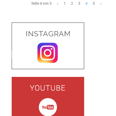
Seite 4 von 5
«
1
2
3
4
5
»