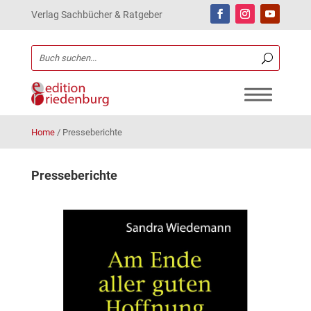
Verlag Sachbücher & Ratgeber
Home
/
Presseberichte
Presseberichte