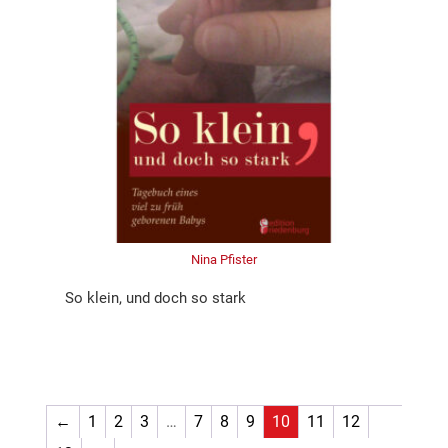
Nina Pfister
So klein, und doch so stark
←
1
2
3
…
7
8
9
10
11
12