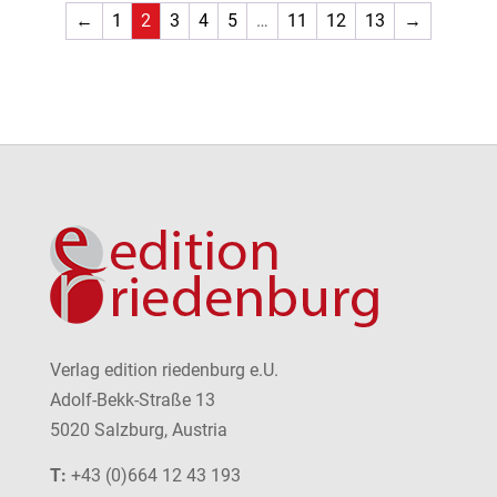
←
1
2
3
4
5
…
11
12
13
→
Verlag edition riedenburg e.U.
Adolf-Bekk-Straße 13
5020 Salzburg, Austria
T:
+43 (0)664 12 43 193