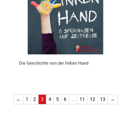
Die Geschichte von der linken Hand
←
1
2
3
4
5
6
…
11
12
13
→