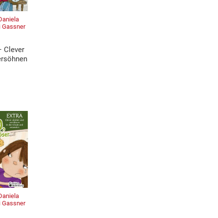
 Daniela
vi Gassner
– Clever
versöhnen
 Daniela
vi Gassner