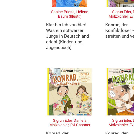
Sabine Priess, Hélène
Sigrun Eder,
Baum (Illustr.)
Molzbichler, E
Klar bin ich von hier!
Konrad, der
Was ein schwarzer
Konfliktlöser 
Junge in Deutschland
streiten und 
erlebt (Kinder- und
Jugendbuch)
Sigrun Eder, Daniela
Sigrun Eder,
Molzbichler, Evi Gassner
Molzbichler, E
Konrad, der
Konrad, der