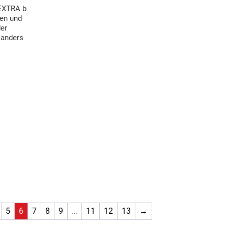
 EXTRA b
ten und
der
oanders
5
6
7
8
9
…
11
12
13
→