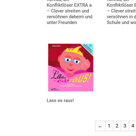
Konfliktlöser EXTRA a
Konfliktlöser
– Clever streiten und
– Clever strei
versöhnen daheim und
versöhnen in 
unter Freunden
Schule und w
Lass es raus!
←
1
2
3
4