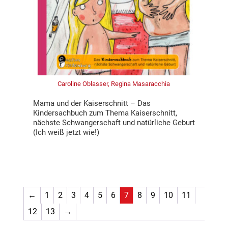
Caroline Oblasser, Regina Masaracchia
Mama und der Kaiserschnitt – Das
Kindersachbuch zum Thema Kaiserschnitt,
nächste Schwangerschaft und natürliche Geburt
(Ich weiß jetzt wie!)
←
1
2
3
4
5
6
7
8
9
10
11
12
13
→