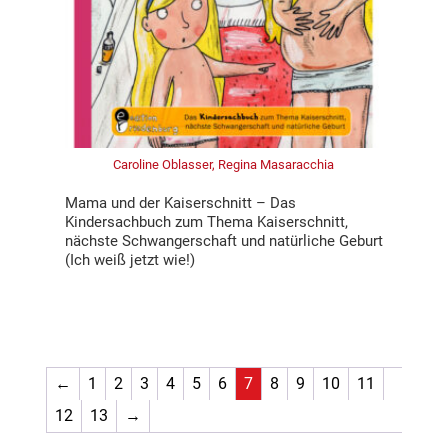
Caroline Oblasser, Regina Masaracchia
Mama und der Kaiserschnitt – Das
Kindersachbuch zum Thema Kaiserschnitt,
nächste Schwangerschaft und natürliche Geburt
(Ich weiß jetzt wie!)
←
1
2
3
4
5
6
7
8
9
10
11
12
13
→