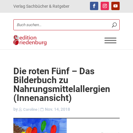
Verlag Sachbücher & Ratgeber
Die roten Fünf – Das
Bilderbuch zu
Nahrungsmittelallergien
(Innenansicht)
by
|
Nov. 14, 2018
Caroline