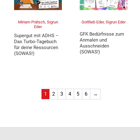
Miriam Prätsch, Sigrun
Gottlieb Eder, Sigrun Eder
Eder
GFK Bedürfnisse zum
Supergut mit ADHS –
Anmalen und
Das Turbo-Tagebuch
Ausschneiden
für deine Ressourcen
(SOWAS!)
(SOWAS!)
1
2
3
4
5
6
→