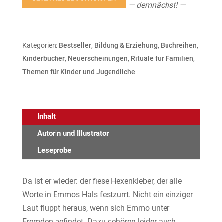
— demnächst! —
Kategorien:
Bestseller
,
Bildung & Erziehung
,
Buchreihen
,
Kinderbücher
,
Neuerscheinungen
,
Rituale für Familien
,
Themen für Kinder und Jugendliche
Inhalt
Autorin und Illustrator
Leseprobe
Da ist er wieder: der fiese Hexenkleber, der alle
Worte in Emmos Hals festzurrt. Nicht ein einziger
Laut fluppt heraus, wenn sich Emmo unter
Fremden befindet. Dazu gehören leider auch