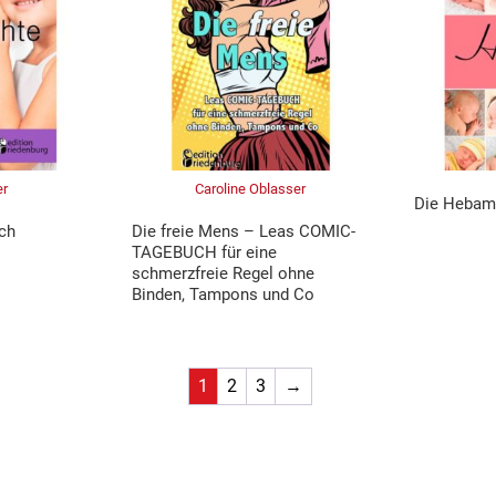
er
Caroline Oblasser
Die Hebam
ch
Die freie Mens – Leas COMIC-
TAGEBUCH für eine
schmerzfreie Regel ohne
Binden, Tampons und Co
1
2
3
→