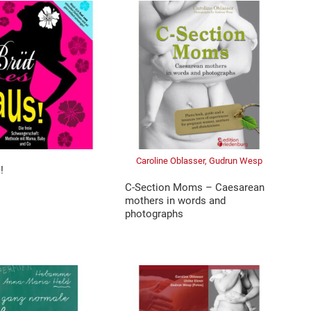
Caroline Oblasser, Gudrun Wesp
!
C-Section Moms – Caesarean
mothers in words and
photographs