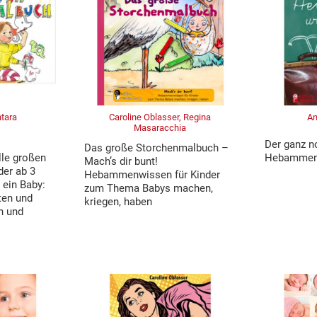
ntara
Caroline Oblasser, Regina
An
Masaracchia
Der ganz n
Das große Storchenmalbuch –
lle großen
Hebammen
Mach’s dir bunt!
der ab 3
Hebammenwissen für Kinder
ein Baby:
zum Thema Babys machen,
ten und
kriegen, haben
n und