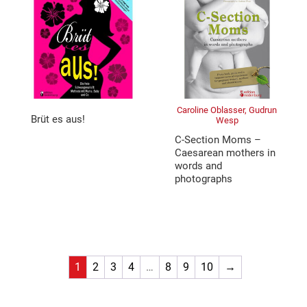
Caroline Oblasser, Gudrun
Brüt es aus!
Wesp
C-Section Moms –
Caesarean mothers in
words and
photographs
1
2
3
4
…
8
9
10
→