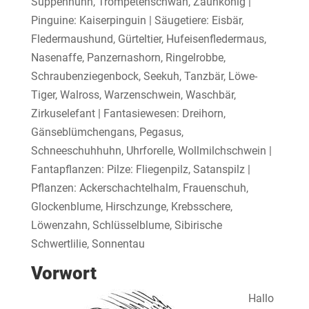
Suppenhuhn, Trompetenschwan, Zaunkönig |
Pinguine: Kaiserpinguin | Säugetiere: Eisbär,
Fledermaushund, Gürteltier, Hufeisenfledermaus,
Nasenaffe, Panzernashorn, Ringelrobbe,
Schraubenziegenbock, Seekuh, Tanzbär, Löwe-
Tiger, Walross, Warzenschwein, Waschbär,
Zirkuselefant | Fantasiewesen: Dreihorn,
Gänseblümchengans, Pegasus,
Schneeschuhhuhn, Uhrforelle, Wollmilchschwein |
Fantapflanzen: Pilze: Fliegenpilz, Satanspilz |
Pflanzen: Ackerschachtelhalm, Frauenschuh,
Glockenblume, Hirschzunge, Krebsschere,
Löwenzahn, Schlüsselblume, Sibirische
Schwertlilie, Sonnentau
Vorwort
Hallo