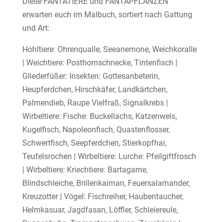
Diese FANTATIERE und FANTAPFLANZEN
erwarten euch im Malbuch, sortiert nach Gattung
und Art:
Hohltiere: Ohrenqualle, Seeanemone, Weichkoralle
| Weichtiere: Posthornschnecke, Tintenfisch |
Gliederfüßer: Insekten: Gottesanbeterin,
Heupferdchen, Hirschkäfer, Landkärtchen,
Palmendieb, Raupe Vielfraß, Signalkrebs |
Wirbeltiere: Fische: Buckellachs, Katzenwels,
Kugelfisch, Napoleonfisch, Quastenflosser,
Schwertfisch, Seepferdchen, Stierkopfhai,
Teufelsrochen | Wirbeltiere: Lurche: Pfeilgiftfrosch
| Wirbeltiere: Kriechtiere: Bartagame,
Blindschleiche, Brillenkaiman, Feuersalamander,
Kreuzotter | Vögel: Fischreiher, Haubentaucher,
Helmkasuar, Jagdfasan, Löffler, Schleiereule,