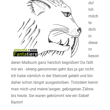
du!
Ich
möch
te
dich
in
diese
m
beson
deren Malbuch ganz herzlich begrüßen! Da fällt
mir ein - streng genommen geht das ja gar nicht.
Ich habe nämlich in der Steinzeit gelebt und bin
daher schon längst ausgestorben. Trotzdem kennt
man mich und meine langen, gebogenen Zähne
bis heute. Sie waren gekrümmt wie ein Säbel!
Rarrrrr!