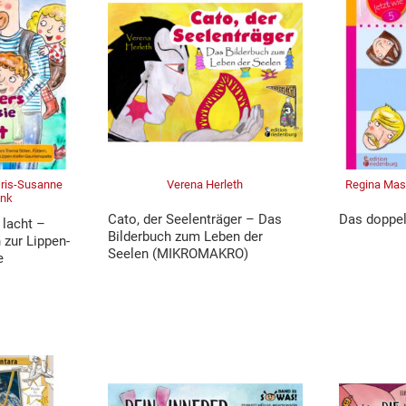
Iris-Susanne
Verena Herleth
Regina Mas
enk
Cato, der Seelenträger – Das
Das doppe
 lacht –
Bilderbuch zum Leben der
zur Lippen-
Seelen (MIKROMAKRO)
e