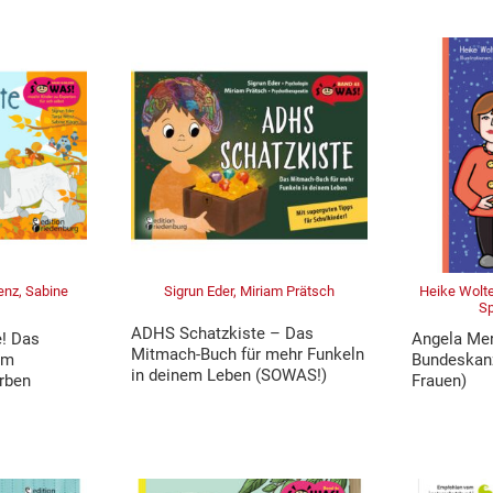
enz, Sabine
Sigrun Eder, Miriam Prätsch
Heike Wolter
Sp
ADHS Schatzkiste – Das
e! Das
Angela Mer
Mitmach-Buch für mehr Funkeln
om
Bundeskanz
in deinem Leben (SOWAS!)
rben
Frauen)