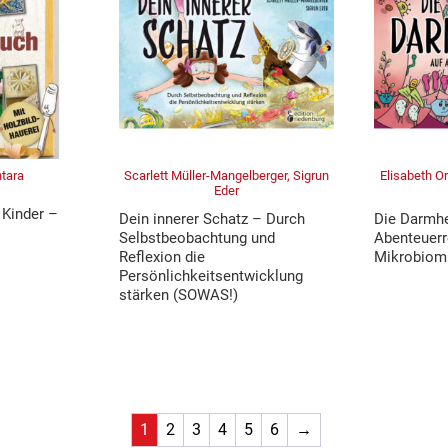
ntara
Scarlett Müller-Mangelberger, Sigrun
Elisabeth Or
Eder
 Kinder –
Dein innerer Schatz – Durch
Die Darmhe
Selbstbeobachtung und
Abenteuerr
Reflexion die
Mikrobiom
Persönlichkeitsentwicklung
stärken (SOWAS!)
1
2
3
4
5
6
→