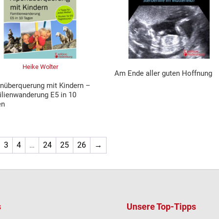
Heike Wolter
Am Ende aller guten Hoffnung
nüberquerung mit Kindern –
lienwanderung E5 in 10
en
3
4
…
24
25
26
→
s
Unsere Top-Tipps