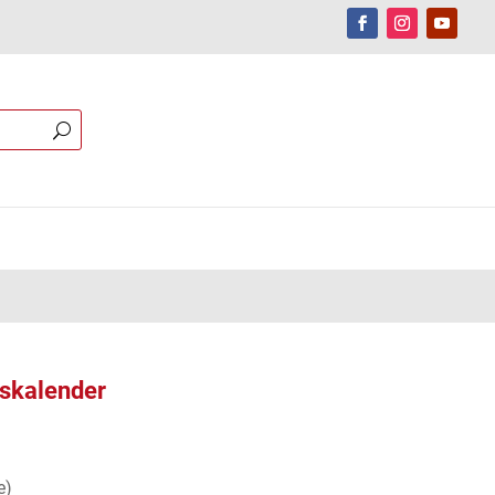
nskalender
e)