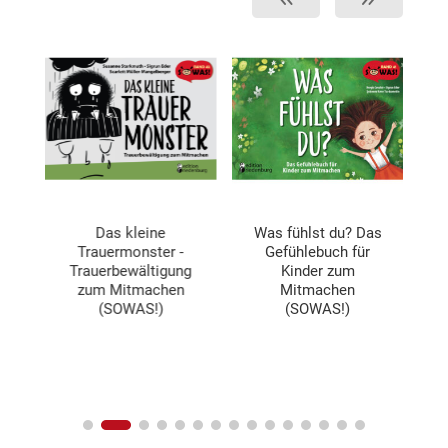
 -
Das kleine
Was fühlst du? Das
S
h
Trauermonster -
Gefühlebuch für
–
in
Trauerbewältigung
Kinder zum
zum Mitmachen
Mitmachen
(SOWAS!)
(SOWAS!)
M
vi