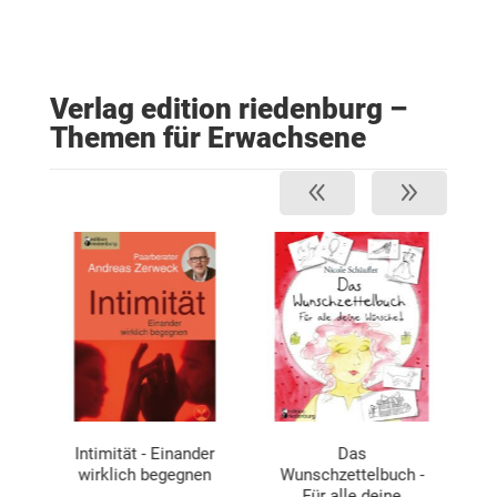
Verlag edition riedenburg –
Themen für Erwachsene
l
Intimität - Einander
Das
wirklich begegnen
Wunschzettelbuch -
B
Für alle deine