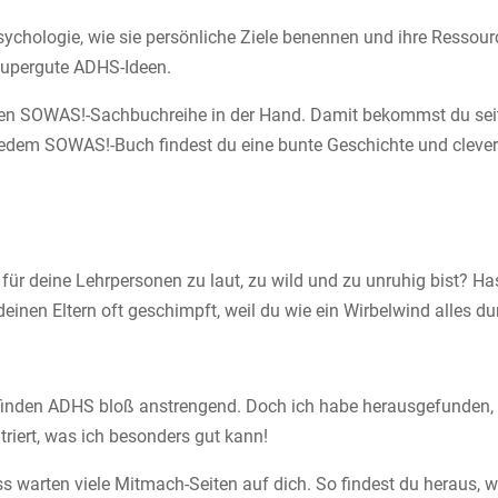
chologie, wie sie persönliche Ziele benennen und ihre Ressource
supergute ADHS-Ideen.
reichen SOWAS!-Sachbuchreihe in der Hand. Damit bekommst du sei
 jedem SOWAS!-Buch findest du eine bunte Geschichte und cleve
u für deine Lehrpersonen zu laut, zu wild und zu unruhig bist? Ha
inen Eltern oft geschimpft, weil du wie ein Wirbelwind alles d
finden ADHS bloß anstrengend. Doch ich habe herausgefunden, 
triert, was ich besonders gut kann!
luss warten viele Mitmach-Seiten auf dich. So findest du heraus