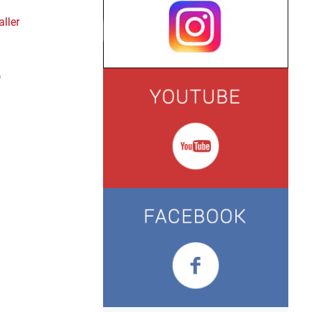
ller
)