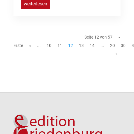
weiterlesen
Seite 12 von 57
«
Erste
«
...
10
11
12
13
14
...
20
30
4
»