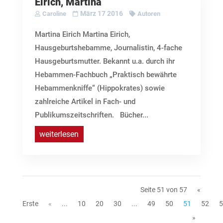
Eirich, Martina
März 17 2016
Caroline
Autoren
Martina Eirich Martina Eirich,
Hausgeburtshebamme, Journalistin, 4-fache
Hausgeburtsmutter. Bekannt u.a. durch ihr
Hebammen-Fachbuch „Praktisch bewährte
Hebammenkniffe“ (Hippokrates) sowie
zahlreiche Artikel in Fach- und
Publikumszeitschriften. Bücher...
weiterlesen
Seite 51 von 57
«
Erste
«
...
10
20
30
...
49
50
51
52
5
»