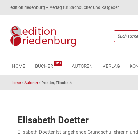
edition riedenburg – Verlag für Sachbücher und Ratgeber
NEU
HOME
BÜCHER
AUTOREN
VERLAG
KO
Home
/
Autoren
/
Doetter, Elisabeth
Elisabeth Doetter
Elisabeth Doetter ist angehende Grundschullehrerin u