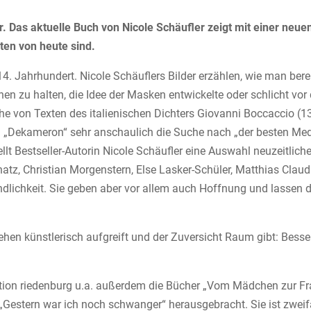
r.
Das aktuelle Buch von Nicole Schäufler zeigt mit einer neue
ten von heute sind.
4. Jahrhundert. Nicole Schäuflers Bilder erzählen, wie man berei
n zu halten, die Idee der Masken entwickelte oder schlicht vor 
ihe von Texten des italienischen Dichters Giovanni Boccaccio (1
n „Dekameron“ sehr anschaulich die Suche nach „der besten Med
llt Bestseller-Autorin Nicole Schäufler eine Auswahl neuzeitliche
tz, Christian Morgenstern, Else Lasker-Schüler, Matthias Clau
ndlichkeit. Sie geben aber vor allem auch Hoffnung und lassen 
hen künstlerisch aufgreift und der Zuversicht Raum gibt: Besse
edition riedenburg u.a. außerdem die Bücher „Vom Mädchen zur Fr
estern war ich noch schwanger“ herausgebracht. Sie ist zwei