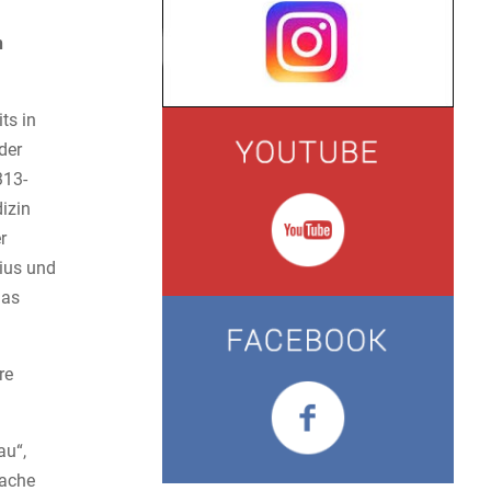
n
ts in
der
313-
izin
r
dius und
das
re
au“,
fache