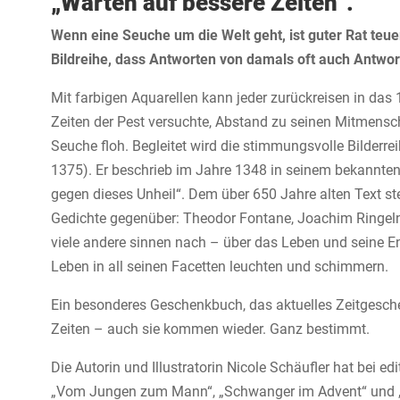
„Warten auf bessere Zeiten“.
Wenn eine Seuche um die Welt geht, ist guter Rat teue
Bildreihe, dass Antworten von damals oft auch Antwor
Mit farbigen Aquarellen kann jeder zurückreisen in das 1
Zeiten der Pest versuchte, Abstand zu seinen Mitmensche
Seuche floh. Begleitet wird die stimmungsvolle Bilderre
1375). Er beschrieb im Jahre 1348 in seinem bekannte
gegen dieses Unheil“. Dem über 650 Jahre alten Text ste
Gedichte gegenüber: Theodor Fontane, Joachim Ringelna
viele andere sinnen nach – über das Leben und seine E
Leben in all seinen Facetten leuchten und schimmern.
Ein besonderes Geschenkbuch, das aktuelles Zeitgesche
Zeiten – auch sie kommen wieder. Ganz bestimmt.
Die Autorin und Illustratorin Nicole Schäufler hat bei 
„Vom Jungen zum Mann“, „Schwanger im Advent“ und „G