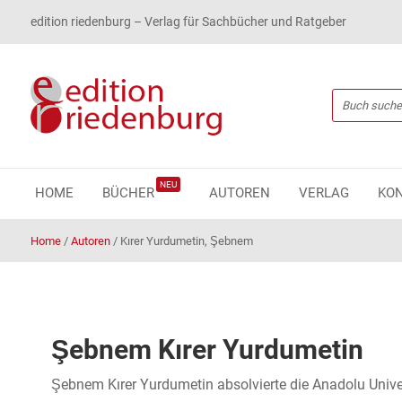
edition riedenburg – Verlag für Sachbücher und Ratgeber
NEU
HOME
BÜCHER
AUTOREN
VERLAG
KO
Home
/
Autoren
/
Kırer Yurdumetin, Şebnem
Şebnem Kırer Yurdumetin
Şebnem Kırer Yurdumetin absolvierte die Anadolu Universi