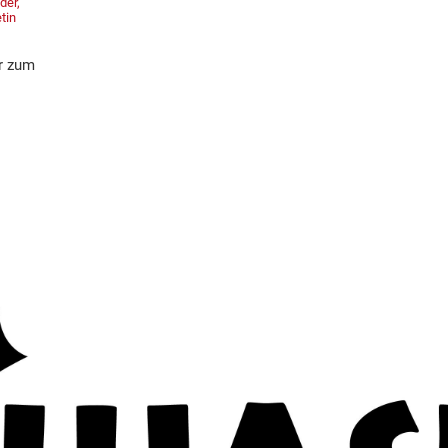
der,
tin
er zum