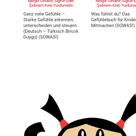
Nergis Cevahir, Sigrun Eder,
Nergis Cevahir, Sigrun E
Şebnem Kırer Yurdumetin
Şebnem Kırer Yurdume
Ganz viele Gefühle –
Was fühlst du? Das
Starke Gefühle erkennen,
Gefühlebuch für Kind
unterscheiden und steuern
Mitmachen (SOWAS!)
(Deutsch – Türkisch Bircok
Duygu) (SOWAS!)