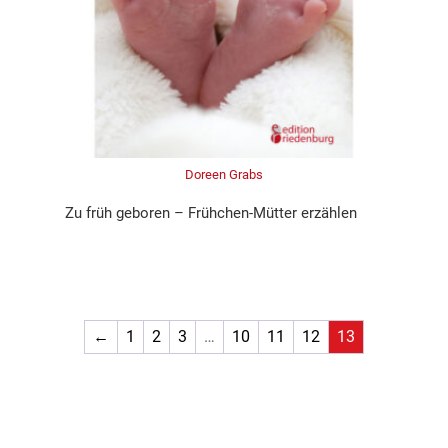
Doreen Grabs
Zu früh geboren – Frühchen-Mütter erzählen
←
1
2
3
…
10
11
12
13