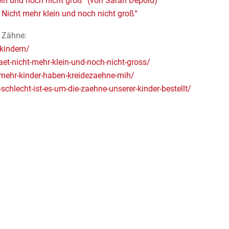
in und noch nicht groß“ (von Sarah Depold)
Nicht mehr klein und noch nicht groß“
 Zähne:
kindern/
et-nicht-mehr-klein-und-noch-nicht-gross/
-mehr-kinder-haben-kreidezaehne-mih/
chlecht-ist-es-um-die-zaehne-unserer-kinder-bestellt/