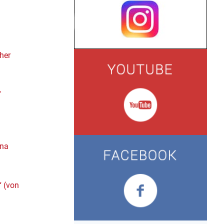
her
“
ana
“ (von