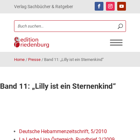
Verlag Sachbücher & Ratgeber
Home
/
Presse
/
Band 11: „Lilly ist ein Sternenkind“
Band 11: „Lilly ist ein Sternenkind“
Deutsche Hebammenzeitschrift, 5/2010
La Leche Liga Österreich, Rundbrief 2/2009