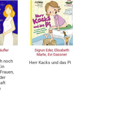
äufler
Sigrun Eder, Elisabeth
Marte, Evi Gassner
ch noch
Herr Kacks und das Pi
Ein
 Frauen,
 der
aft
n