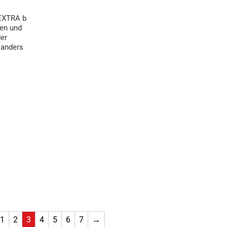
 EXTRA b
ten und
der
oanders
1
2
3
4
5
6
7
→