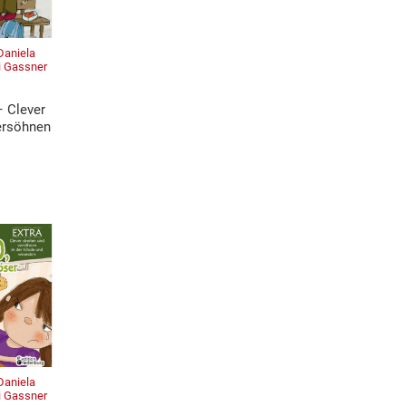
 Daniela
vi Gassner
– Clever
versöhnen
 Daniela
vi Gassner