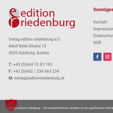
Sonstige
Kontakt
Impressu
Datenschu
Verlag edition riedenburg e.U.
AGB
Adolf-Bekk-Straße 13
5020 Salzburg, Austria
T:
+43 (0)664 12 43 193
F:
+43 (0)662 / 234 663 234
M:
verlag@editionriedenburg.at
Verlag edition riedenburg –
Als Amazon-Partner verdiene ich an qualifizierten Verkä