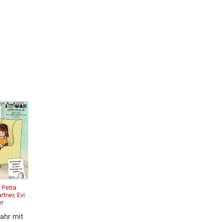
 Petra
tner, Evi
er
ahr mit