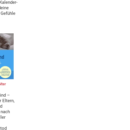
Kalender-
deine
 Gefühle
lter
ind –
 Eltern,
nd
 nach
ller
tod