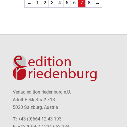
←
1
2
3
4
5
6
7
8
→
Verlag edition riedenburg e.U.
Adolf-Bekk-Straße 13
5020 Salzburg, Austria
T:
+43 (0)664 12 43 193
F:
+43 (0)662 / 234 663 234