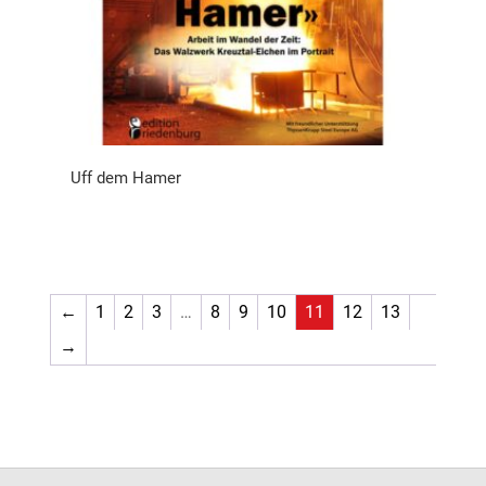
Uff dem Hamer
←
1
2
3
…
8
9
10
11
12
13
→