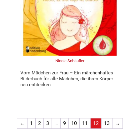
Nicole Schäufler
Vom Mädchen zur Frau – Ein märchenhaftes
Bilderbuch für alle Mädchen, die ihren Körper
neu entdecken
←
1
2
3
…
9
10
11
12
13
→