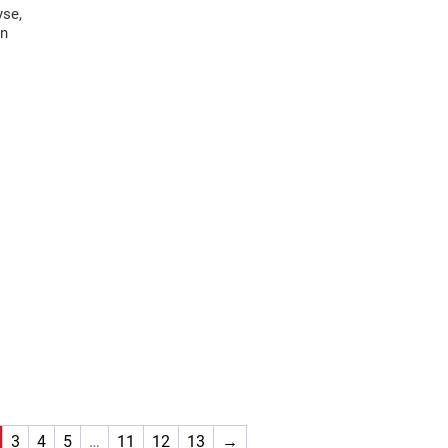
yse,
on
3
4
5
…
11
12
13
→