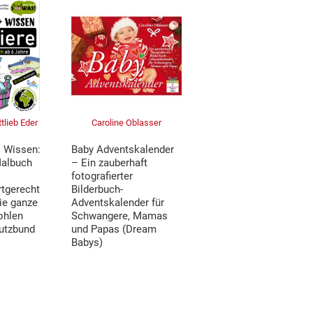
tlieb Eder
Caroline Oblasser
 Wissen:
Baby Adventskalender
Malbuch
– Ein zauberhaft
fotografierter
rtgerecht
Bilderbuch-
ie ganze
Adventskalender für
ohlen
Schwangere, Mamas
utzbund
und Papas (Dream
Babys)