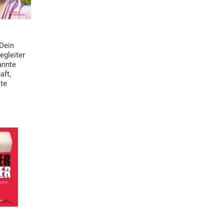
Dein
egleiter
annte
aft,
ste