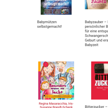
Babymützen
Babyzauber – 
selbstgemacht!
persönlicher B
für eine entsp
Schwangersch
Geburt und er
Babyzeit
Regina Masaracchia, Iris-
Bitterzucker –
Susanne Brandt-Schenk