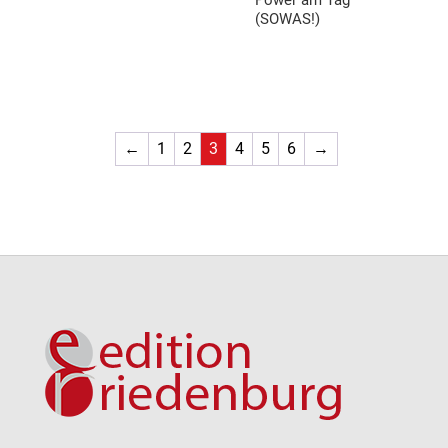
(SOWAS!)
←
1
2
3
4
5
6
→