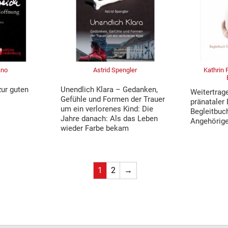
ano
Astrid Spengler
Kathrin 
zur guten
Unendlich Klara – Gedanken,
Weitertrag
Gefühle und Formen der Trauer
pränataler
um ein verlorenes Kind: Die
Begleitbuch
Jahre danach: Als das Leben
Angehörige
wieder Farbe bekam
1
2
→