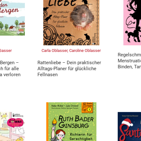
 Gasser
Carla Oblasser, Caroline Oblasser
Regelschme
Menstruati
-Bergen –
Rattenliebe – Dein praktischer
Binden, T
h für alle
Alltags-Planer für glückliche
pa verloren
Fellnasen