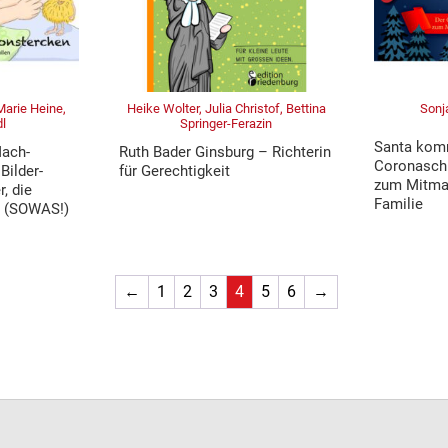
Marie Heine,
Heike Wolter, Julia Christof, Bettina
Sonj
dl
Springer-Ferazin
Santa komm
ach-
Ruth Bader Ginsburg – Richterin
Coronaschu
Bilder-
für Gerechtigkeit
zum Mitmac
, die
Familie
. (SOWAS!)
←
1
2
3
4
5
6
→