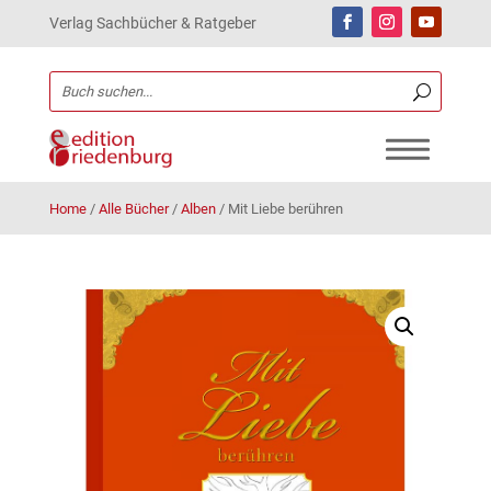
Verlag Sachbücher & Ratgeber
Home
/
Alle Bücher
/
Alben
/
Mit Liebe berühren