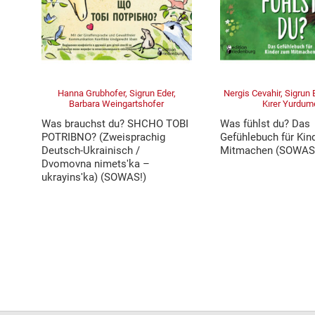
Hanna Grubhofer, Sigrun Eder,
Nergis Cevahir, Sigrun
Barbara Weingartshofer
Kırer Yurdum
Was brauchst du? SHCHO TOBI
Was fühlst du? Das
POTRIBNO? (Zweisprachig
Gefühlebuch für Kin
Deutsch-Ukrainisch /
Mitmachen (SOWAS
Dvomovna nimetsʹka –
ukrayinsʹka) (SOWAS!)