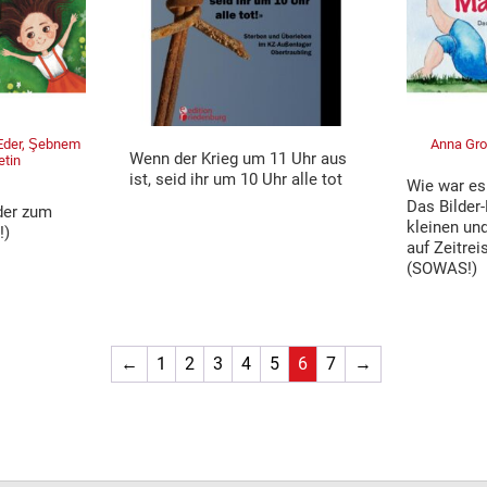
 Eder, Şebnem
Anna Gro
Wenn der Krieg um 11 Uhr aus
etin
ist, seid ihr um 10 Uhr alle tot
Wie war e
Das Bilder-
der zum
kleinen und
!)
auf Zeitre
(SOWAS!)
←
1
2
3
4
5
6
7
→