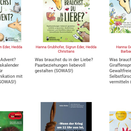
n Eder, Hedda
Hanna Grubhofer, Sigrun Eder, Hedda
Hanna Gr
s
Christians
Barba
 Advent?
Was brauchst du in der Liebe?
Was brauchs
skalender
Paarbeziehungen liebevoll
Giraffensp
ür
gestalten (SOWAS!)
Gewaltfrei
ikation mit
Selbstfürs
(SOWAS!)
vermitteln