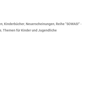
en
,
Kinderbücher
,
Neuerscheinungen
,
Reihe "SOWAS!" -
e
,
Themen für Kinder und Jugendliche