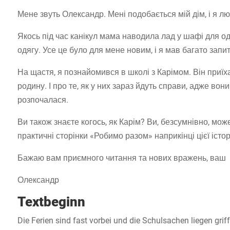
Мене звуть Олександр. Мені подобається мій дім, і я л
Якось під час канікул мама наводила лад у шафі для од
одягу. Усе це було для мене новим, і я мав багато запи
На щастя, я познайомився в школі з Карімом. Він приїхав
родину. І про те, як у них зараз йдуть справи, адже вон
розпочалася.
Ви також знаєте когось, як Карім? Ви, безсумнівно, може
практичні сторінки «Робимо разом» наприкінці цієї істо
Бажаю вам приємного читання та нових вражень, ваш
Олександр
Textbeginn
Die Ferien sind fast vorbei und die Schulsachen liegen gri