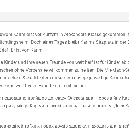
bwohl Karim erst vor Kurzem in Alexanders Klasse gekommen ist.
chtlingsheim. Doch eines Tages bleibt Karims Sitzplatz in der 
ief: Er ist von Karim!
e Kinder und ihre neuen Freunde von weit her“ ist für Kinder ab 
enschen ohne Vorbehalte willkommen zu heißen. Die Mit-Mach-Se
u machen. Sie erleichtern außerdem das gegenseitige Kennenler
e von weit her zu Experten für sich selbst.
е нещодавно прийшов до класу Олександра. Через війну Кар
го разу місце Каріма в школі залишається порожнім. Де ж 
цевих дітей та їхніх нових друзів здалеку, підходить для діт