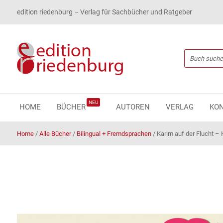
edition riedenburg – Verlag für Sachbücher und Ratgeber
NEU
HOME
BÜCHER
AUTOREN
VERLAG
KO
Home
/
Alle Bücher
/
Bilingual + Fremdsprachen
/
Karim auf der Flucht –