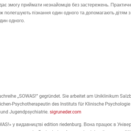
і дає змогу приймати незнайомців без застережень. Практич
ож полегшують пізнання один одного та допомагають дітям з і
один одного.
Buchreihe „SOWAS!“ gegründet. Sie arbeitet am Uniklinikum Salz
chen-Psychotherapeutin des Instituts für Klinische Psychologie d
- und Jugendpsychiatrie.
sigruneder.com
AS!» у видавництві edition riedenburg. Вона працює в Універ