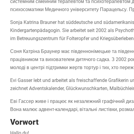
системним сімейним терапевтом та психотерапевтом для не
психосоматики Медичного університету Парацельсу. Пра
Sonja Katrina Brauner hat süddeutsche und südamerikanis
Kindergartenpädagogin. Sie arbeitet seit 2002 als Psychoth
im Betreuungszentrum für Folteropfer und Kriegsüberlebe
Соня Катріна Браунер має південнонімецьке та півден
працівником та вихователем дитячого садка. З 2002 рок
молоді в центрі підтримки жертв тортур і тих, хто переж
Evi Gasser lebt und arbeitet als freischaffende Grafikerin un
zeichnet Adventskalender, Glückwunschkarten, Malbüchlei
Еві Гассер живе і працює як незалежний графічний диз
Вона малює адвент-календарі, вітальні листівки, розма
Vorwort
Hallo du!