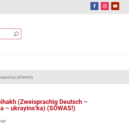
krayinsʹka) (SOWAS!)
 bihakh (Zweisprachig Deutsch –
ka – ukrayinsʹka) (SOWAS!)
ner