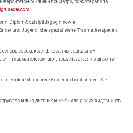
верситетської клініки психіатрії, психотерапії та
igruneder.com
orin, Diplom-Sozialpädagogin sowie
 Kinder und Jugendliche spezialisierte Traumatherapeutin
, супервізором, кваліфікованим соціальним
ку – травматологом, що спеціалізується на дітях та
eits erfolgreich mehrere Kinderbücher illustriert. Sie
струвала кілька дитячих книжок для різних видавництв.