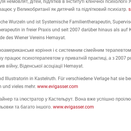
мовлят, дітей, підлітків в Інституті клінічної психології Уні
цює у Великобританії як дитячий та підлітковий психіатр.
s
che Wurzeln und ist Systemische Familientherapeutin, Supervis
erapeutin in freier Praxis und seit 2007 darüber hinaus als auf
nde des Wiener Vereins Hemayat.
ноамериканське коріння і є системним сімейним терапевтом
у працює психотерапевтом у приватній практиці, а з 2007 ро
ив війну, Віденської асоціації Hemayat.
d Illustratorin in Kastelruth. Für verschiedene Verlage hat sie ber
n und vieles mehr.
www.evigasser.com
айнер та ілюстратор у Кастельрут. Вона вже успішно проілю
льовки та багато іншого.
www.evigasser.com