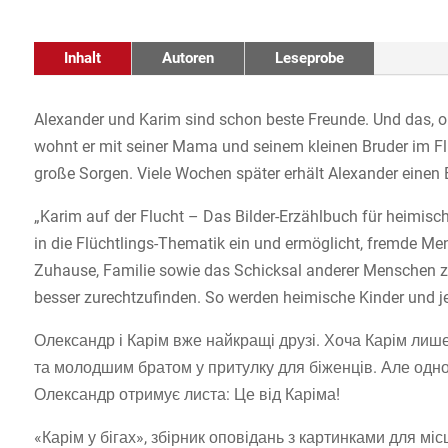
Inhalt
Autoren
Leseprobe
Alexander und Karim sind schon beste Freunde. Und das, o
wohnt er mit seiner Mama und seinem kleinen Bruder im Flü
große Sorgen. Viele Wochen später erhält Alexander einen Br
„Karim auf der Flucht – Das Bilder-Erzählbuch für heimisch
in die Flüchtlings-Thematik ein und ermöglicht, fremde M
Zuhause, Familie sowie das Schicksal anderer Menschen z
besser zurechtzufinden. So werden heimische Kinder und jen
Олександр і Карім вже найкращі друзі. Хоча Карім лиш
та молодшим братом у притулку для біженців. Але одно
Олександр отримує листа: Це від Каріма!
«Карім у бігах», збірник оповідань з картинками для міс