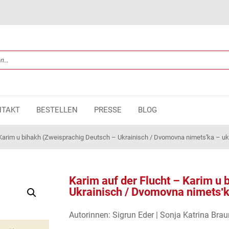
NTAKT
BESTELLEN
PRESSE
BLOG
 Karim u bihakh (Zweisprachig Deutsch – Ukrainisch / Dvomovna nimetsʹka – u
Karim auf der Flucht – Karim u
Ukrainisch / Dvomovna nimetsʹ
Autorinnen: Sigrun Eder | Sonja Katrina Brau