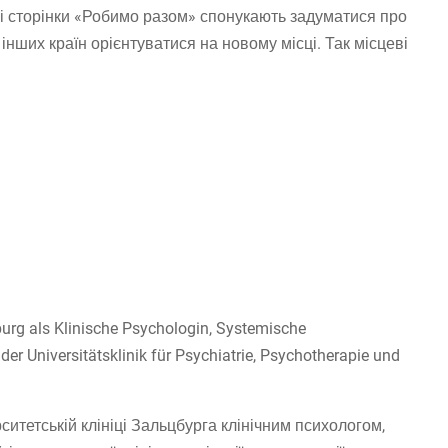
ні сторінки «Робимо разом» спонукають задуматися про
нших країн орієнтуватися на новому місці. Так місцеві
burg als Klinische Psychologin, Systemische
er Universitätsklinik für Psychiatrie, Psychotherapie und
ситетській клініці Зальцбурга клінічним психологом,