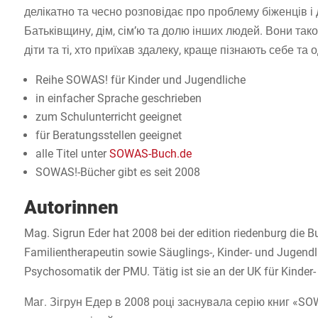
делікатно та чесно розповідає про проблему біженців 
Батьківщину, дім, сім’ю та долю інших людей. Вони так
діти та ті, хто приїхав здалеку, краще пізнають себе та 
Reihe SOWAS! für Kinder und Jugendliche
in einfacher Sprache geschrieben
zum Schulunterricht geeignet
für Beratungsstellen geeignet
alle Titel unter
SOWAS-Buch.de
SOWAS!-Bücher gibt es seit 2008
Autorinnen
Mag. Sigrun Eder hat 2008 bei der edition riedenburg die 
Familientherapeutin sowie Säuglings-, Kinder- und Jugendli
Psychosomatik der PMU. Tätig ist sie an der UK für Kinder
Маг. Зігрун Едер в 2008 році заснувала серію книг «SOW