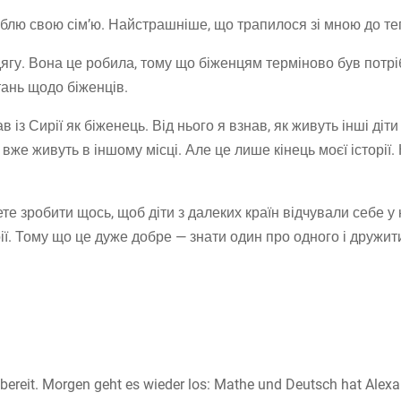
юблю свою сім’ю. Найстрашніше, що трапилося зі мною до теп
ягу. Вона це робила, тому що біженцям терміново був потрі
тань щодо біженців.
 із Сирії як біженець. Від нього я взнав, як живуть інші діти
и вже живуть в іншому місці. Але це лише кінець моєї історії.
те зробити щось, щоб діти з далеких країн відчували себе у 
рії. Тому що це дуже добре — знати один про одного і дружит
ffbereit. Morgen geht es wieder los: Mathe und Deutsch hat Alexa