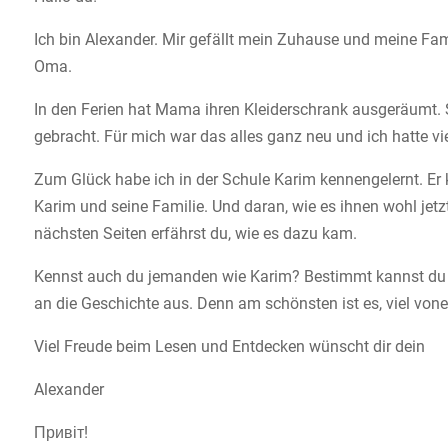
Ich bin Alexander. Mir gefällt mein Zuhause und meine Fam
Oma.
In den Ferien hat Mama ihren Kleiderschrank ausgeräumt. 
gebracht. Für mich war das alles ganz neu und ich hatte vi
Zum Glück habe ich in der Schule Karim kennengelernt. Er 
Karim und seine Familie. Und daran, wie es ihnen wohl jet
nächsten Seiten erfährst du, wie es dazu kam.
Kennst auch du jemanden wie Karim? Bestimmt kannst du ei
an die Geschichte aus. Denn am schönsten ist es, viel von
Viel Freude beim Lesen und Entdecken wünscht dir dein
Alexander
Привіт!