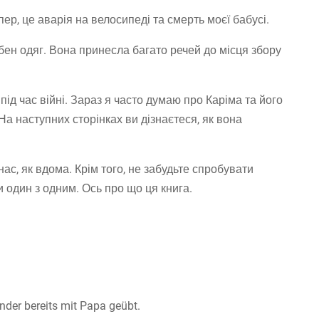
ер, це аварія на велосипеді та смерть моєї бабусі.
бен одяг. Вона принесла багато речей до місця збору
 під час війні. Зараз я часто думаю про Каріма та його
 На наступних сторінках ви дізнаєтеся, як вона
нас, як вдома. Крім того, не забудьте спробувати
и один з одним. Ось про що ця книга.
nder bereits mit Papa geübt.